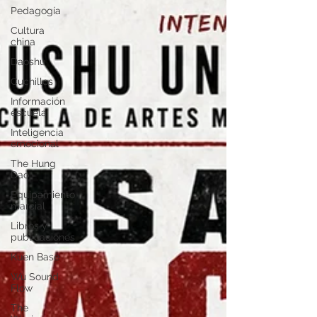
Pedagogía
Cultura
china
Daoshu
Cuchillos
Información
escuela
Inteligencia
emocional
The Hung
Dao
Equipamiento
marcial
Libros y
publicaciones
Kuen Base
Wu Sound
Flow
The