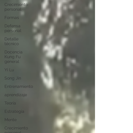
Crecimiento
personal
Formas
Defensa
personal
Detalle
técnico
Docencia
Kung Fu
general
Yi Lu
Song Jin
Entrenamiento
aprendizaje
Teoría
Estrategia
Mente
Crecimiento
personal