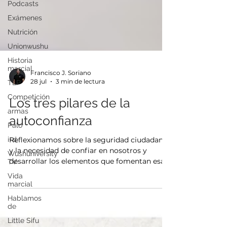
Podcasts
Exámenes
Nutrición
Unionwushu
Historia
marcial
TLP
Francisco J. Soriano
Competición
28 jul
3 min de lectura
armas
Los tres pilares de la
Palo
autoconfianza
i+d
Wushuniversity
Reflexionamos sobre la seguridad ciudadana
TV
y la necesidad de confiar en nosotros y
Vida
desarrollar los elementos que fomentan esa
marcial
autoconfianza.
Hablamos
de
Little Sifu