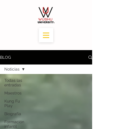
BLOG
Noticias
Todas las
entradas
Maestros
Kung Fu
Play
Biografía
Formación
infantil