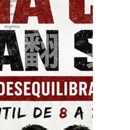
Wuxing
Club
Shuai Jiao
Escuela de
esgrima
china