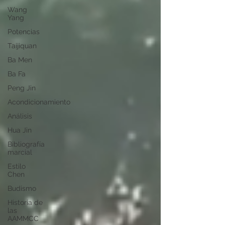
Wang
Yang
Potencias
Taijiquan
Ba Men
Ba Fa
Peng Jin
Acondicionamiento
Análisis
Hua Jin
Bibliografía
marcial
Estilo
Chen
Budismo
Historia de
las
AAMMCC