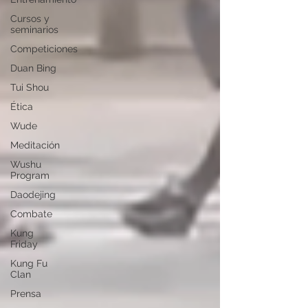
Cursos y
seminarios
Competiciones
Duan Bing
Tui Shou
Ética
Wude
Meditación
Wushu
Program
Daodejing
Combate
Kung
Friday
Kung Fu
Clan
Prensa