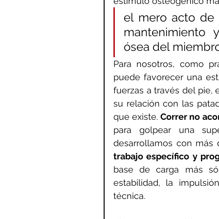
estímulo osteogénico ma
el mero acto de c
mantenimiento y 
ósea del miembro 
Para nosotros, como pra
puede favorecer una estru
fuerzas a través del pie, e
su relación con las patad
que existe. 
Correr no aco
para golpear una supe
desarrollamos con más d
trabajo específico y pro
base de carga más sól
estabilidad, la impulsi
técnica.