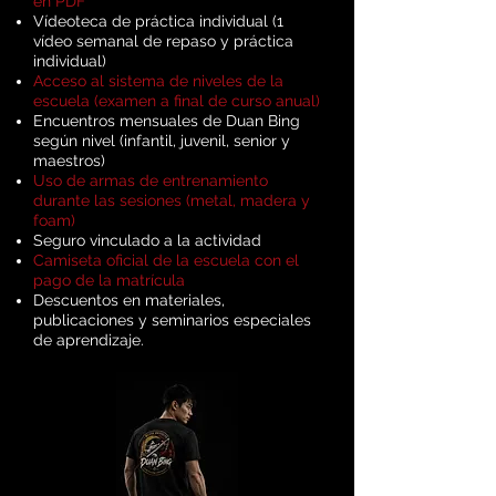
en PDF
Vídeoteca de práctica individual (1
vídeo semanal de repaso y práctica
individual)
Acceso al sistema de niveles de la
escuela (examen a final de curso anual)
Encuentros mensuales de Duan Bing
según nivel (infantil, juvenil, senior y
maestros)
Uso de armas de entrenamiento
durante las sesiones (metal, madera y
foam)
Seguro vinculado a la actividad
Camiseta oficial de la escuela con el
pago de la matrícula
Descuentos en materiales,
publicaciones y seminarios especiales
de aprendizaje.