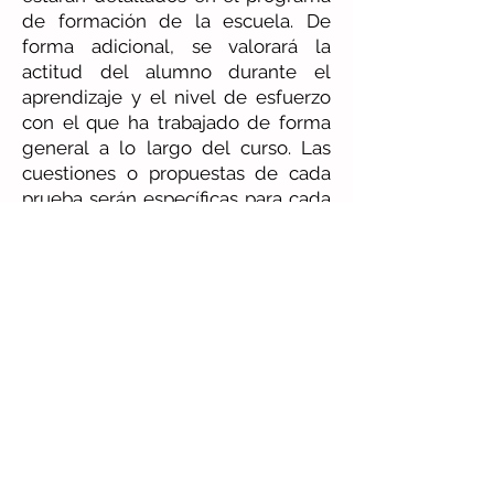
de formación de la escuela. De
forma adicional, se valorará la
actitud del alumno durante el
aprendizaje y el nivel de esfuerzo
con el que ha trabajado de forma
general a lo largo del curso. Las
cuestiones o propuestas de cada
prueba serán específicas para cada
alumno.
H. Estructura de niveles
Los exámenes infantiles comienzan
a partir del grupo de 7 años y los
niveles están divididos en:
Grado elemental
Nivel básico
(blanco/amarillo)
– 1
Ciclo anual
Nivel básico 2
(amarillo)
- 1 Ciclo