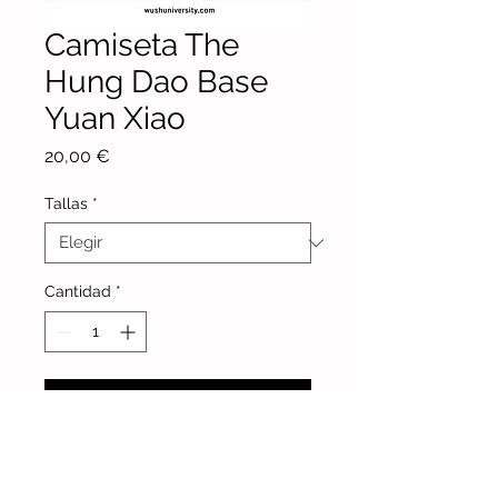
Camiseta The
Hung Dao Base
Yuan Xiao
Precio
20,00 €
Tallas
*
Cantidad
*
Agregar al carrito
Camiseta blanca, acrílica sublimada
y transpirable. Compatible con el