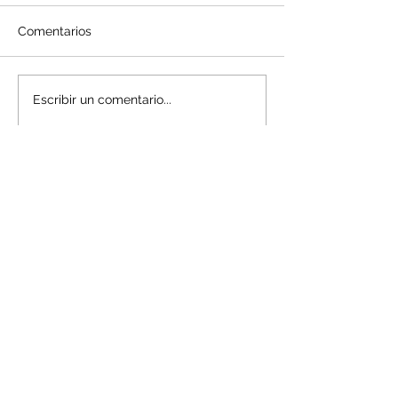
Comentarios
Escribir un comentario...
Entradas destacadas
Entradas recientes
Guía de hidratación para el
entrenamiento marcial
Los tres pilares de la