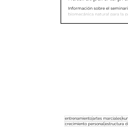
Taijiquan.
Información sobre el seminari
biomecánica natural para la pr
entrenamiento
artes marciales
kun
crecimiento personal
estructura 