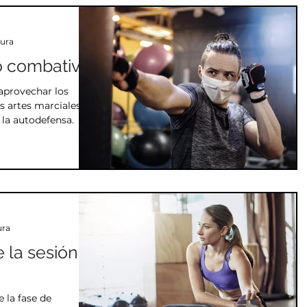
al
Detalle técnico
Docencia Kung Fu general
tura
lo combativo
renamiento
aprendizaje
Teoría
Estrategia
aprovechar los
 artes marciales y
 la autodefensa.
onal
ura
 la sesión
 la fase de