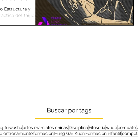
o Estructura y
áctica del Taijiquan
Buscar por tags
g fu
wushu
artes marciales chinas
Disciplina
Filosofía
wude
combate
de entrenamiento
formación
Hung Gar Kuen
Formación infantil
competi