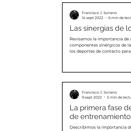
Formas
Defensa person
Francisco J. Soriano
14 sept 2022
6 min de lec
Las sinergias de 
Yi Lu
Song Jin
Ent
Revisamos la importancia de 
componentes sinérgicos de las
los deportes de contacto para
Mente
Crecimiento pers
Francisco J. Soriano
9 sept 2022
5 min de lect
La primera fase de
de entrenamiento
Describimos la importancia de