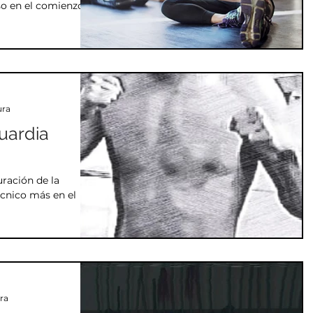
so en el comienzo
ura
uardia
uración de la
cnico más en el
ura