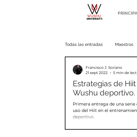
PRINCIP
Todas las entradas
Maestros
Francisco J. Soriano
Wang Yang
Potencias
21 sept 2022
5 min de lec
Estrategias de Hiit
Wushu deportivo. 
Acondicionamiento
Análi
Primera entrega de una serie 
uso del Hiit en el entrenamie
deportivo.
Estilo Chen
Budismo