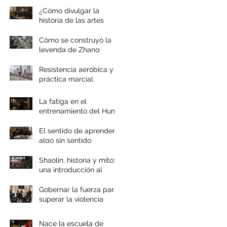
¿Cómo divulgar la
historia de las artes
marciales chinas?
Cómo se construyó la
leyenda de Zhang
Sanfeng
Resistencia aeróbica y
práctica marcial
La fatiga en el
entrenamiento del Hung
Gar
El sentido de aprender
algo sin sentido
Shaolin, historia y mito:
una introducción al
documental
Gobernar la fuerza para
superar la violencia
Nace la escuela de