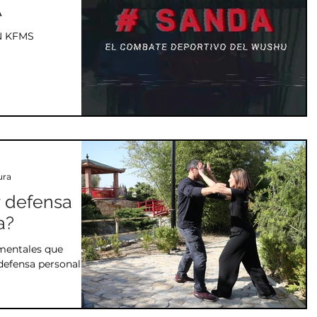
A
N KFMS
ura
r defensa
a?
amentales que
 defensa personal