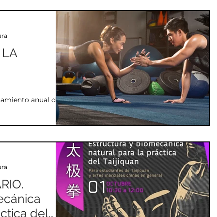
ura
 LA
O
enamiento anual de
ura
RIO.
ecánica
áctica del