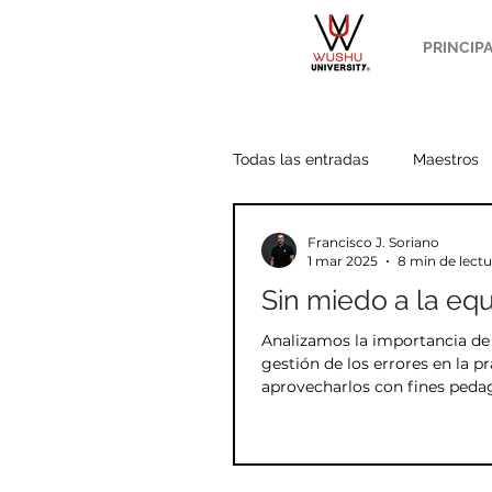
PRINCIP
Todas las entradas
Maestros
Francisco J. Soriano
Wang Yang
Potencias
1 mar 2025
8 min de lectu
Sin miedo a la eq
Acondicionamiento
Análi
Analizamos la importancia de
gestión de los errores en la p
aprovecharlos con fines peda
Estilo Chen
Budismo