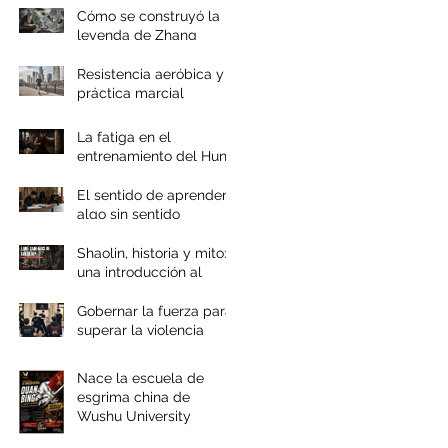
Cómo se construyó la
leyenda de Zhang
Sanfeng
Resistencia aeróbica y
práctica marcial
La fatiga en el
entrenamiento del Hung
Gar
El sentido de aprender
algo sin sentido
Shaolin, historia y mito:
una introducción al
documental
Gobernar la fuerza para
superar la violencia
Nace la escuela de
esgrima china de
Wushu University