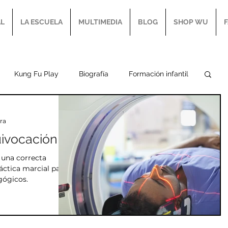
AL
LA ESCUELA
MULTIMEDIA
BLOG
SHOP WU
Kung Fu Play
Biografía
Formación infantil
Taijiquan
Ba Men
Ba Fa
Peng Jin
ra
uivocación
sis
Hua Jin
Bibliografía marcial
 una correcta
ráctica marcial para
gógicos.
Historia de las AAMMCC
Crecimiento personal