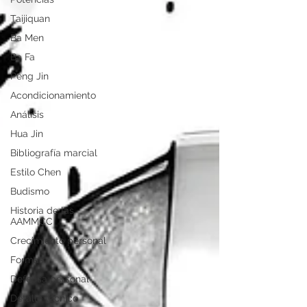
Taijiquan
Ba Men
Ba Fa
Peng Jin
Acondicionamiento
Análisis
Hua Jin
Bibliografía marcial
Estilo Chen
Budismo
Historia de las
AAMMCC
Crecimiento personal
Formas
Defensa personal
Detalle técnico