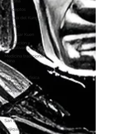
Filosofía
Conceptos
Historia del Kung Fu
Xiu Dao
Hung Gar Kuen
Legislación y
normativas
Medicina tradicional
china
Poesía
Preparación física
Psicología y
neurociencia
Qi Gong
Reflexiones
mensuales
San Da
Taijiquan