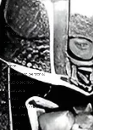
Docencia Kung Fu
general
Yi Lu
Song Jin
Entrenamiento
aprendizaje
Teoría
Estrategia
Mente
Crecimiento personal
Estudio técnico
Autoayuda
Formas
Cursos y sesiones
Aplicaciones
Noticias