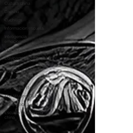
Cultura china
Daoshu
Cuchillos
Información escuela
Inteligencia
emocional
The Hung Dao
Equipamiento marcial
Libros y
publicaciones
Kuen Base
Wu Sound Flow
The Wuxing Club
Shuai Jiao
Escuela de esgrima
china