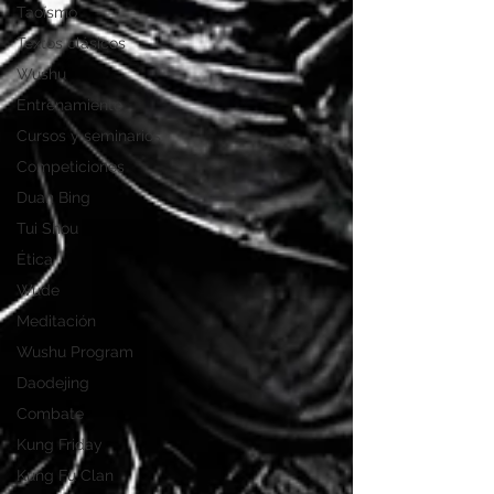
Taoísmo
Textos clásicos
Wushu
Entrenamiento
Cursos y seminarios
Competiciones
Duan Bing
Tui Shou
Ética
Wude
Meditación
Wushu Program
Daodejing
Combate
Kung Friday
Kung Fu Clan