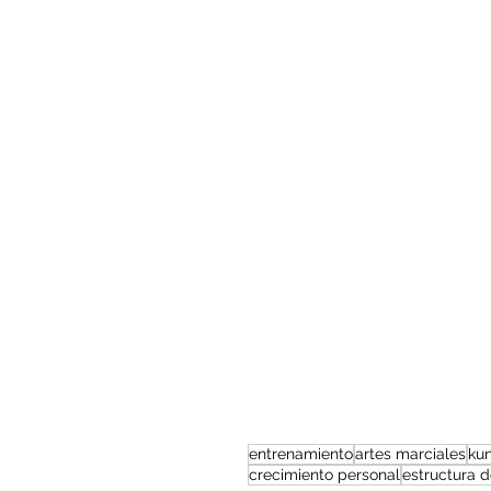
entrenamiento
artes marciales
kun
crecimiento personal
estructura 