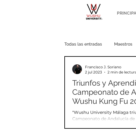
PRINCIP
Todas las entradas
Maestros
Francisco J. Soriano
Wang Yang
Potencias
2 jul 2023
2 min de lectur
Triunfos y Aprendi
Campeonato de A
Acondicionamiento
Análi
Wushu Kung Fu 2
"Wushu University Málaga triu
Estilo Chen
Budismo
Campeonato de Andalucía d
2023, superando expectativas
medallas."