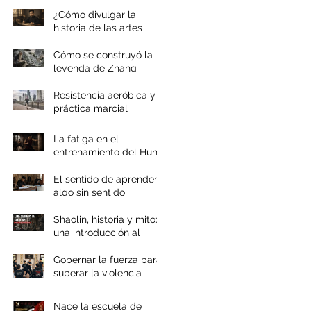
¿Cómo divulgar la
historia de las artes
marciales chinas?
Cómo se construyó la
leyenda de Zhang
Sanfeng
Resistencia aeróbica y
práctica marcial
La fatiga en el
entrenamiento del Hung
Gar
El sentido de aprender
algo sin sentido
Shaolin, historia y mito:
una introducción al
documental
Gobernar la fuerza para
superar la violencia
Nace la escuela de