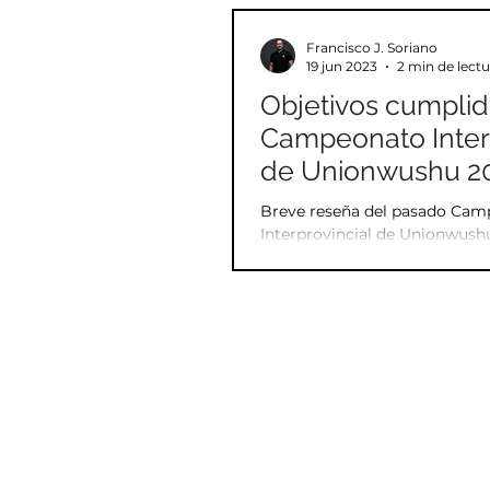
Formas
Defensa person
Francisco J. Soriano
19 jun 2023
2 min de lectu
Objetivos cumplid
Yi Lu
Song Jin
Ent
Campeonato Inter
de Unionwushu 2
Mente
Crecimiento pers
Breve reseña del pasado Ca
Interprovincial de Unionwush