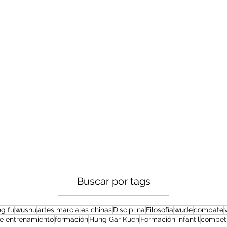
Buscar por tags
g fu
wushu
artes marciales chinas
Disciplina
Filosofía
wude
combate
de entrenamiento
formación
Hung Gar Kuen
Formación infantil
competi