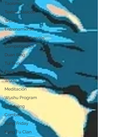
Taoísmo
Textos clásicos
Wushu
Entrenamiento
Cursos y seminarios
Competiciones
Duan Bing
Tui Shou
Ética
Wude
Meditación
Wushu Program
Daodejing
Combate
Kung Friday
Kung Fu Clan