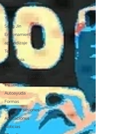
Docencia Kung Fu
general
Yi Lu
Song Jin
Entrenamiento
aprendizaje
Teoría
Estrategia
Mente
Crecimiento personal
Estudio técnico
Autoayuda
Formas
Cursos y sesiones
Aplicaciones
Noticias