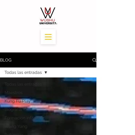
BLOG
Todas las entradas
Todas las entradas
Maestros
Kung Fu Play
Biografía
Formación infantil
Wang Yang
Potencias