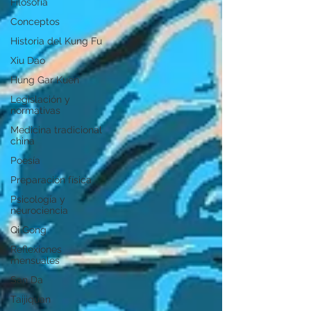
Filosofía
Conceptos
Historia del Kung Fu
Xiu Dao
Hung Gar Kuen
Legislación y
normativas
Medicina tradicional
china
Poesía
Preparación física
Psicología y
neurociencia
Qi Gong
Reflexiones
mensuales
San Da
Taijiquan