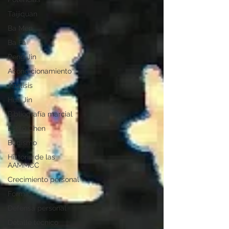
Taijiquan
Ba Men
Ba Fa
Peng Jin
Acondicionamiento
Análisis
Hua Jin
Bibliografía marcial
Estilo Chen
Budismo
Historia de las
AAMMCC
Crecimiento personal
Formas
Defensa personal
Detalle técnico