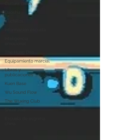
Cultura china
Daoshu
Cuchillos
Información escuela
Inteligencia
emocional
The Hung Dao
Equipamiento marcial
Libros y
publicaciones
Kuen Base
Wu Sound Flow
The Wuxing Club
Shuai Jiao
Escuela de esgrima
china