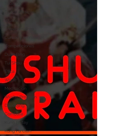
Taoísmo
Textos clásicos
Wushu
Entrenamiento
Cursos y seminarios
Competiciones
Duan Bing
Tui Shou
Ética
Wude
Meditación
Wushu Program
Daodejing
Combate
Kung Friday
Kung Fu Clan