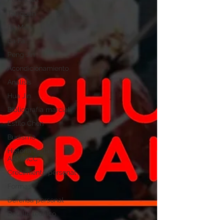
Taijiquan
Ba Men
Ba Fa
Peng Jin
Acondicionamiento
Análisis
Hua Jin
Bibliografía marcial
Estilo Chen
Budismo
Historia de las
AAMMCC
Crecimiento personal
Formas
Defensa personal
Detalle técnico