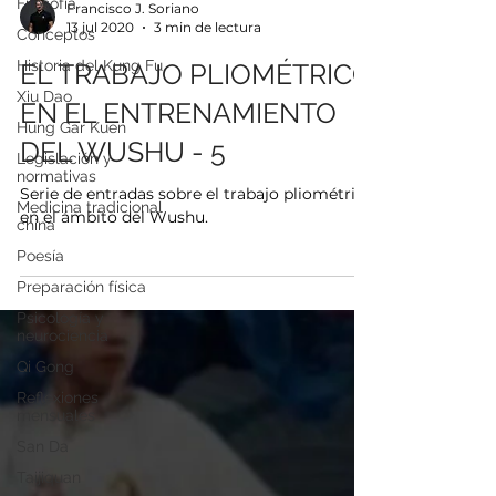
Filosofía
Conceptos
Francisco J. Soriano
Historia del Kung Fu
13 jul 2020
3 min de lectura
Xiu Dao
EL TRABAJO PLIOMÉTRICO
Hung Gar Kuen
EN EL ENTRENAMIENTO
Legislación y
normativas
DEL WUSHU - 5
Medicina tradicional
china
Serie de entradas sobre el trabajo pliométrico
Poesía
en el ámbito del Wushu.
Preparación física
Psicología y
neurociencia
Qi Gong
Reflexiones
mensuales
San Da
Taijiquan