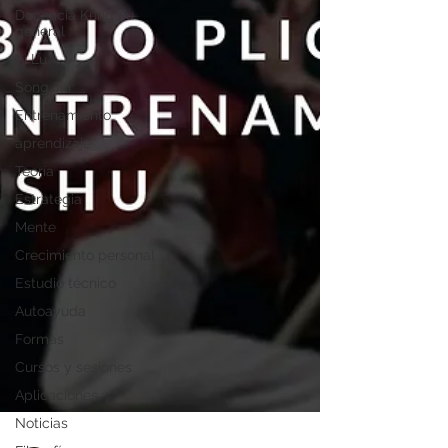
Docencia Kung Fu
general
Yi Lu
Song Jin
Entrenamiento
aprendizaje
Teoría
Estrategia
Mente
Crecimiento personal
Estudio técnico
Autoayuda
Formas
Cursos y sesiones
Aplicaciones
Noticias