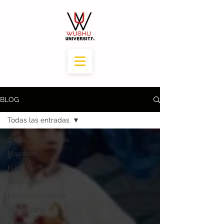
BLOG
Todas las entradas
Todas las entradas
Maestros
Kung Fu Play
Biografía
Formación infantil
Wang Yang
Potencias