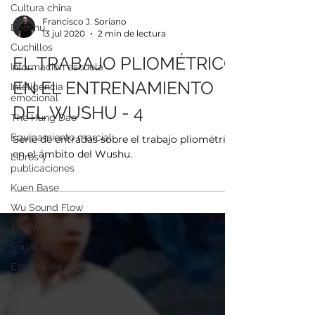
Cultura china
Daoshu
Cuchillos
Información escuela
Francisco J. Soriano
Inteligencia
13 jul 2020
2 min de lectura
emocional
EL TRABAJO PLIOMÉTRICO
The Hung Dao
Equipamiento marcial
EN EL ENTRENAMIENTO
Libros y
DEL WUSHU - 4
publicaciones
Kuen Base
Serie de entradas sobre el trabajo pliométrico
Wu Sound Flow
en el ámbito del Wushu.
The Wuxing Club
Shuai Jiao
Escuela de esgrima
china