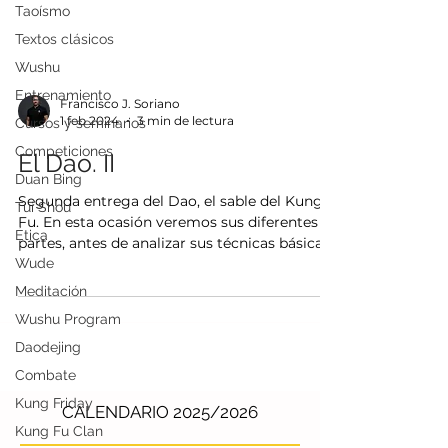
Taoísmo
Textos clásicos
Wushu
Entrenamiento
Cursos y seminarios
Francisco J. Soriano
Competiciones
1 feb 2024
3 min de lectura
Duan Bing
El Dao. II
Tui Shou
Segunda entrega del Dao, el sable del Kung
Ética
Fu. En esta ocasión veremos sus diferentes
Wude
partes, antes de analizar sus técnicas básicas.
Meditación
Wushu Program
Daodejing
Combate
Kung Friday
Kung Fu Clan
CALENDARIO 2025/2026