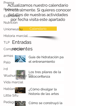
Prensa
Podcasts
Actualizamos nuestro calendario
Exámenes
trimestralmente. Si quieres conocer
detalles de nuestras actividades
Nutrición
por fecha visita este apartado
Unionwushu
Historia marcial
Calendario
TLP
Entradas
Competición
recientes
armas
Palo
Guía de hidratación para
i+d
el entrenamiento
marcial
Wushuniversity TV
Los tres pilares de la
Vida marcial
autoconfianza
Hablamos de
Little Sifu
¿Cómo divulgar la
historia de las artes
Pedagogía
marciales chinas?