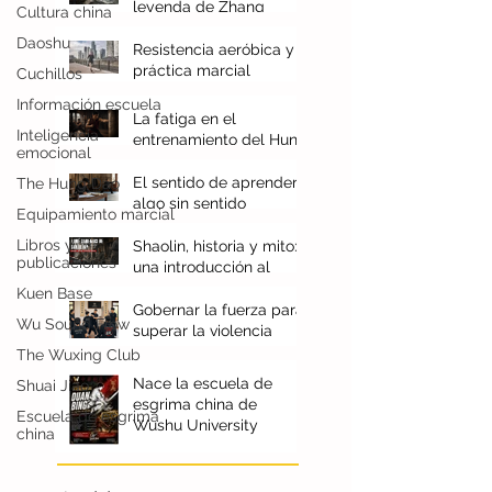
Cultura china
Cómo se construyó la
leyenda de Zhang
Daoshu
Sanfeng
Cuchillos
Resistencia aeróbica y
Información escuela
práctica marcial
Inteligencia
emocional
La fatiga en el
entrenamiento del Hung
The Hung Dao
Gar
Equipamiento marcial
El sentido de aprender
algo sin sentido
Libros y
publicaciones
Shaolin, historia y mito:
Kuen Base
una introducción al
documental
Wu Sound Flow
Gobernar la fuerza para
The Wuxing Club
superar la violencia
Shuai Jiao
Escuela de esgrima
Nace la escuela de
china
esgrima china de
Wushu University