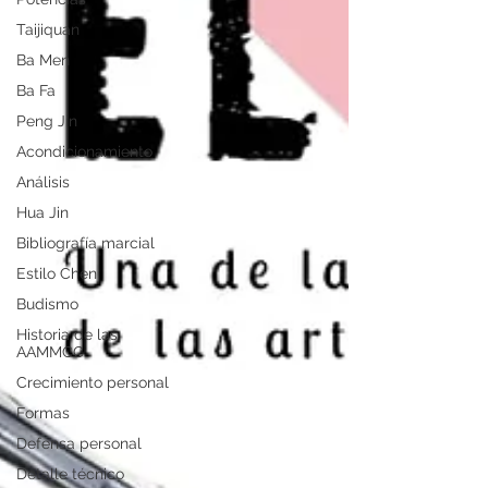
Taijiquan
Ba Men
Ba Fa
Peng Jin
Acondicionamiento
Análisis
Hua Jin
Bibliografía marcial
Estilo Chen
Budismo
Historia de las
AAMMCC
Crecimiento personal
Formas
Defensa personal
Detalle técnico