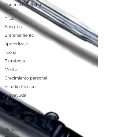
Docencia Kung Fu
general
Yi Lu
Song Jin
Entrenamiento
aprendizaje
Teoría
Estrategia
Mente
Crecimiento personal
Estudio técnico
Autoayuda
Formas
Cursos y sesiones
Aplicaciones
Noticias