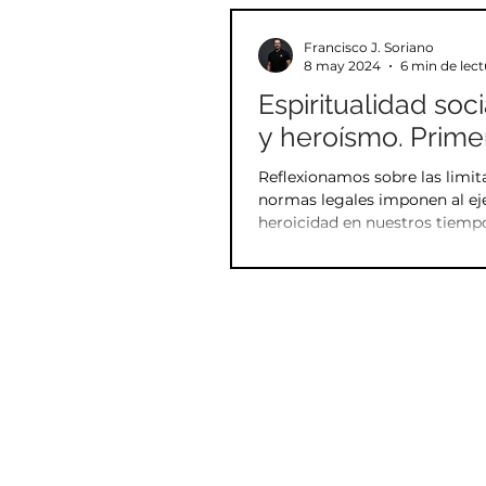
Formas
Defensa person
Francisco J. Soriano
8 may 2024
6 min de lect
Espiritualidad soci
Yi Lu
Song Jin
Ent
y heroísmo. Primer
Reflexionamos sobre las limit
Mente
Crecimiento pers
normas legales imponen al eje
heroicidad en nuestros tiemp