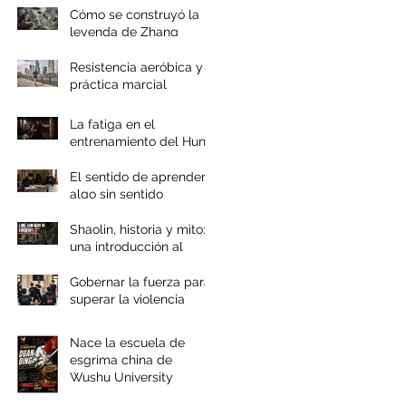
Cómo se construyó la
leyenda de Zhang
Sanfeng
Resistencia aeróbica y
práctica marcial
La fatiga en el
entrenamiento del Hung
Gar
El sentido de aprender
algo sin sentido
Shaolin, historia y mito:
una introducción al
documental
Gobernar la fuerza para
superar la violencia
Nace la escuela de
esgrima china de
Wushu University