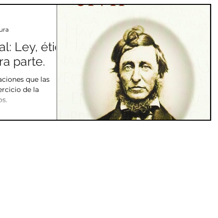
al
Detalle técnico
Docencia Kung Fu general
ura
al: Ley, ética
renamiento
aprendizaje
Teoría
Estrategia
a parte.
aciones que las
onal
rcicio de la
os.