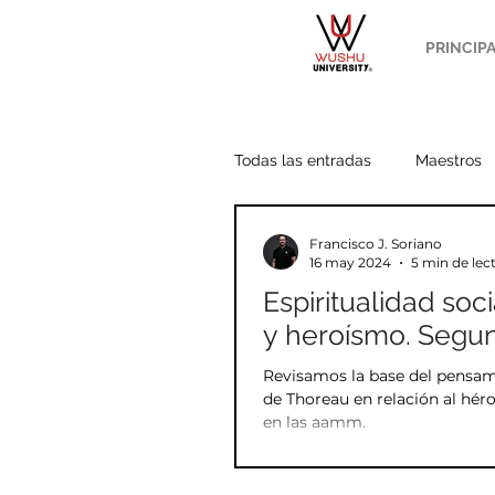
PRINCIP
Todas las entradas
Maestros
Francisco J. Soriano
Wang Yang
Potencias
16 may 2024
5 min de lec
Espiritualidad socia
y heroísmo. Segun
Acondicionamiento
Análi
Revisamos la base del pensam
de Thoreau en relación al héro
en las aamm.
Estilo Chen
Budismo