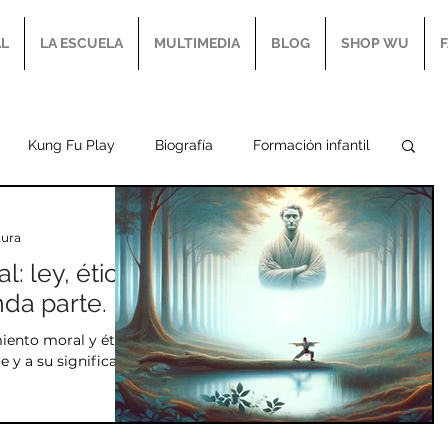
AL
LA ESCUELA
MULTIMEDIA
BLOG
SHOP WU
Kung Fu Play
Biografía
Formación infantil
Taijiquan
Ba Men
Ba Fa
Peng Jin
tura
l: ley, ética
da parte.
sis
Hua Jin
Bibliografía marcial
iento moral y ético
e y a su significado
Historia de las AAMMCC
Crecimiento personal