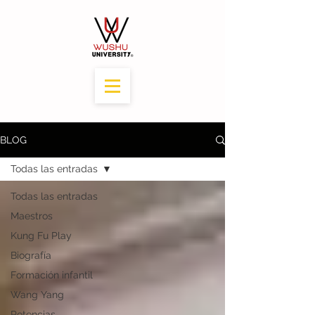
BLOG
Todas las entradas
Todas las entradas
Maestros
Kung Fu Play
Biografía
Formación infantil
Wang Yang
Potencias