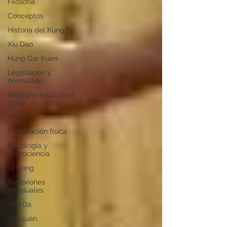
Filosofía
Conceptos
Historia del Kung Fu
Xiu Dao
Hung Gar Kuen
Legislación y
normativas
Medicina tradicional
china
Poesía
Preparación física
Psicología y
neurociencia
Qi Gong
Reflexiones
mensuales
San Da
Taijiquan