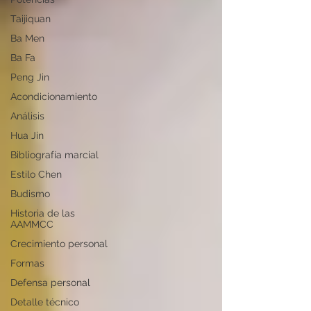
Taijiquan
Ba Men
Ba Fa
Peng Jin
Acondicionamiento
Análisis
Hua Jin
Bibliografía marcial
Estilo Chen
Budismo
Historia de las
AAMMCC
Crecimiento personal
Formas
Defensa personal
Detalle técnico