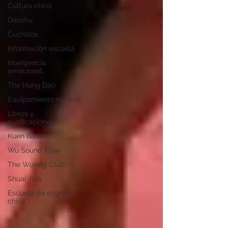
Cultura china
Daoshu
Cuchillos
Información escuela
Inteligencia
emocional
The Hung Dao
Equipamiento marcial
Libros y
publicaciones
Kuen Base
Wu Sound Flow
The Wuxing Club
Shuai Jiao
Escuela de esgrima
china