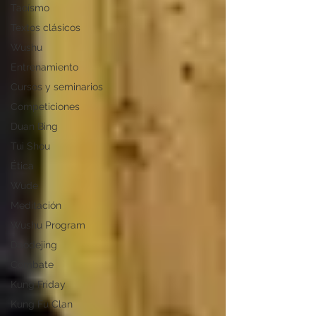
Taoísmo
Textos clásicos
Wushu
Entrenamiento
Cursos y seminarios
Competiciones
Duan Bing
Tui Shou
Ética
Wude
Meditación
Wushu Program
Daodejing
Combate
Kung Friday
Kung Fu Clan