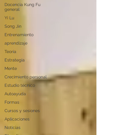
Docencia Kung Fu
general
Yi Lu
Song Jin
Entrenamiento
aprendizaje
Teoría
Estrategia
Mente
Crecimiento personal
Estudio técnico
Autoayuda
Formas
Cursos y sesiones
Aplicaciones
Noticias