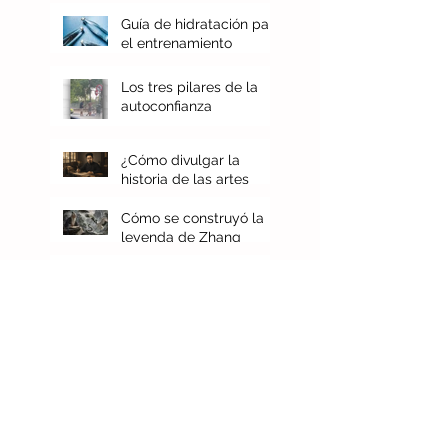
Entradas
recientes
Guía de hidratación para
el entrenamiento
marcial
Los tres pilares de la
autoconfianza
¿Cómo divulgar la
historia de las artes
marciales chinas?
Cómo se construyó la
leyenda de Zhang
Sanfeng
Resistencia aeróbica y
práctica marcial
La fatiga en el
entrenamiento del Hung
Gar
El sentido de aprender