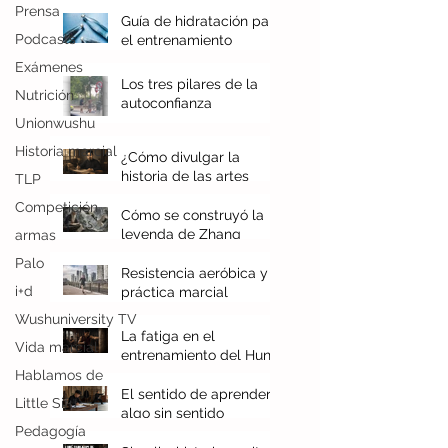
Prensa
recientes
Podcasts
Guía de hidratación para
Exámenes
el entrenamiento
Nutrición
marcial
Unionwushu
Los tres pilares de la
autoconfianza
Historia marcial
TLP
¿Cómo divulgar la
Competición
historia de las artes
armas
marciales chinas?
Cómo se construyó la
Palo
leyenda de Zhang
i+d
Sanfeng
Resistencia aeróbica y
Wushuniversity TV
práctica marcial
Vida marcial
Hablamos de
La fatiga en el
entrenamiento del Hung
Little Sifu
Gar
Pedagogía
El sentido de aprender