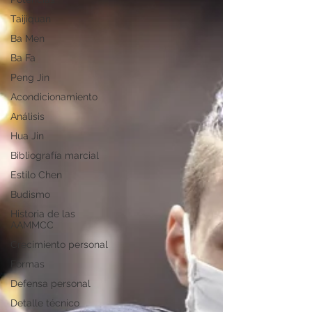
Taijiquan
Ba Men
Ba Fa
Peng Jin
Acondicionamiento
Análisis
Hua Jin
Bibliografía marcial
Estilo Chen
Budismo
Historia de las
AAMMCC
Crecimiento personal
Formas
Defensa personal
Detalle técnico