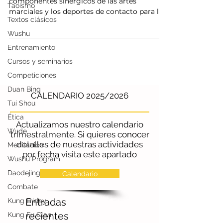
Taoísmo
Revisamos la importancia de aprovechar los
Textos clásicos
componentes sinérgicos de las artes
marciales y los deportes de contacto para la
Wushu
autodefensa.
Entrenamiento
Cursos y seminarios
Competiciones
Duan Bing
Tui Shou
CALENDARIO 2025/2026
Ética
Wude
Actualizamos nuestro calendario
Meditación
trimestralmente. Si quieres conocer
Wushu Program
detalles de nuestras actividades
Daodejing
por fecha visita este apartado
Combate
Calendario
Kung Friday
Kung Fu Clan
Entradas