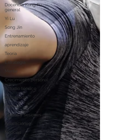
Docencia Kung Fu
general
Yi Lu
Song Jin
Entrenamiento
aprendizaje
Teoría
Estrategia
Mente
Crecimiento personal
Estudio técnico
Autoayuda
Formas
Cursos y sesiones
Aplicaciones
Noticias