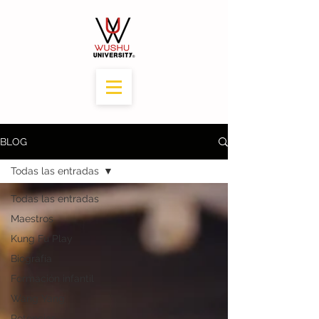
BLOG
Todas las entradas
Todas las entradas
Maestros
Kung Fu Play
Biografía
Formación infantil
Wang Yang
Potencias