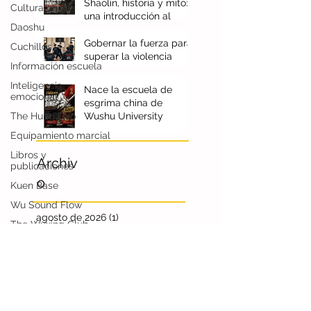
algo sin sentido
Cultura china
Daoshu
Shaolin, historia y mito:
una introducción al
Cuchillos
documental
Información escuela
Gobernar la fuerza para
superar la violencia
Inteligencia
emocional
The Hung Dao
Nace la escuela de
esgrima china de
Equipamiento marcial
Wushu University
Libros y
publicaciones
Kuen Base
Archiv
Wu Sound Flow
o
The Wuxing Club
Shuai Jiao
agosto de 2026
(1)
1 entrada
julio de 2026
(4)
4 entradas
Escuela de esgrima
china
junio de 2026
(4)
4 entradas
mayo de 2026
(2)
2 entradas
abril de 2026
(1)
1 entrada