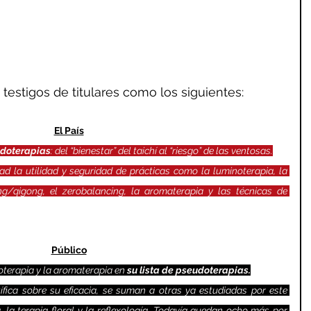
testigos de titulares como los siguientes:
El País
doterapias
: del “bienestar” del taichí al “riesgo” de las ventosas.
ad la utilidad y seguridad de prácticas como la luminoterapia, la 
ung/qigong, el zerobalancing, la aromaterapia y las técnicas de 
Público
uoterapia y la aromaterapia en 
su lista de pseudoterapias.
tífica sobre su eficacia, se suman a otras ya estudiadas por este 
a, la terapia floral y la reflexología. Todavía quedan ocho más por 