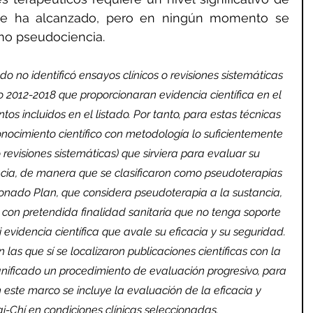
se ha alcanzado, pero en ningún momento se 
omo pseudociencia.
ado no identificó ensayos clínicos o revisiones sistemáticas 
 2012-2018 que proporcionaran evidencia científica en el 
os incluidos en el listado. Por tanto, para estas técnicas 
conocimiento científico con metodología lo suficientemente 
o revisiones sistemáticas) que sirviera para evaluar su 
cacia, de manera que se clasificaron como pseudoterapias 
ionado Plan, que considera pseudoterapia a la sustancia, 
o con pretendida finalidad sanitaria que no tenga soporte 
i evidencia científica que avale su eficacia y su seguridad. 
 las que sí se localizaron publicaciones científicas con la 
nificado un procedimiento de evaluación progresivo, para 
n este marco se incluye la evaluación de la eficacia y 
i-Chí en condiciones clínicas seleccionadas.