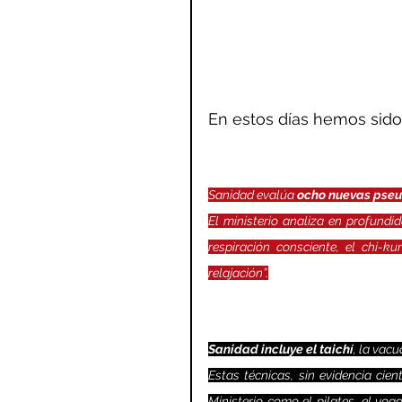
En estos días hemos sido 
Sanidad evalúa 
ocho nuevas pseu
El ministerio analiza en profundid
respiración consciente, el chi-k
relajación”.
Sanidad incluye el taichí
, la vac
Estas técnicas, sin evidencia cien
Ministerio como el pilates, el yog