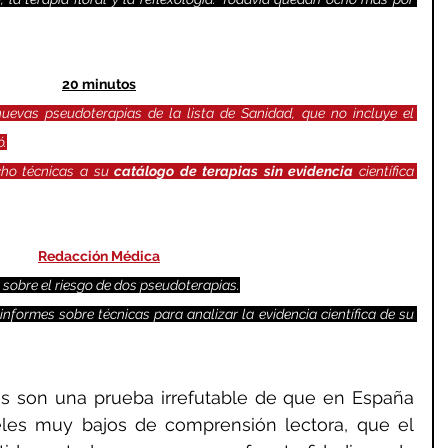
20 minutos
nuevas pseudoterapias de la lista de Sanidad, que no incluye el 
ó.
ho técnicas a su 
catálogo de terapias sin evidencia 
científica 
Redacción Médica
a sobre el riesgo de dos pseudoterapias.
informes sobre técnicas para analizar la evidencia científica de su 
es son una prueba irrefutable de que en España 
les muy bajos de comprensión lectora, que el 