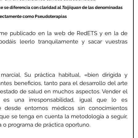
 se diferencia con claridad al 
Taijiquan 
de las denominadas 
rectamente como Pseudoterapias
Aquí os dejamos el informe publicado en la web de RedETS y en la de 
odáis leerlo tranquilamente y sacar vuestras 
arcial. Su práctica habitual, «bien dirigida y 
tes beneficios, tanto para el desarrollo del arte 
como para la mejora del estado de salud en muchos aspectos. Vender el 
es una irresponsabilidad, igual que lo es 
nte desde entornos médicos sin conocimientos 
 que se tenga en cuenta la metodología a seguir, 
la o programa de práctica oportuno.