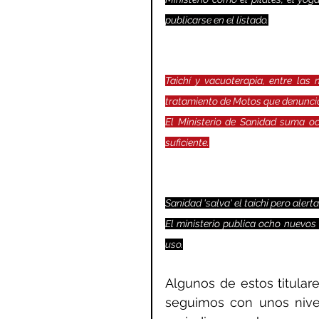
publicarse en el listado.
Taichí y vacuoterapia, entre las 
tratamiento de Motos que denunci
El Ministerio de Sanidad suma oc
suficiente.
Sanidad 'salva' el taichí pero alert
El ministerio publica ocho nuevos 
uso.
Algunos de estos titular
seguimos con unos nive