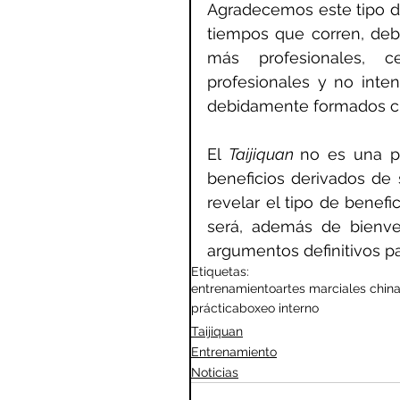
Agradecemos este tipo d
tiempos que corren, deb
más profesionales, c
profesionales y no inten
debidamente formados cu
El 
Taijiquan 
no es una pe
beneficios derivados de 
revelar el tipo de benefi
será, además de bienve
argumentos definitivos p
Etiquetas:
entrenamiento
artes marciales chin
práctica
boxeo interno
Taijiquan
Entrenamiento
Noticias