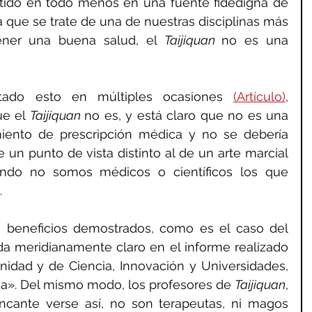
tido en todo menos en una fuente fidedigna de 
 que se trate de una de nuestras disciplinas más 
ener una buena salud, el 
Taijiquan 
no es una 
ado esto en múltiples ocasiones 
(Artículo)
, 
e el 
Taijiquan 
no es, y está claro que no es una 
miento de prescripción médica y no se debería 
 un punto de vista distinto al de un arte marcial 
ando no somos médicos o científicos los que 
.
Que una actividad tenga beneficios demostrados, como es el caso del 
a meridianamente claro en el informe realizado 
nidad y de Ciencia, Innovación y Universidades, 
pia». Del mismo modo, los profesores de 
Taijiquan
, 
cante verse así, no son terapeutas, ni magos 