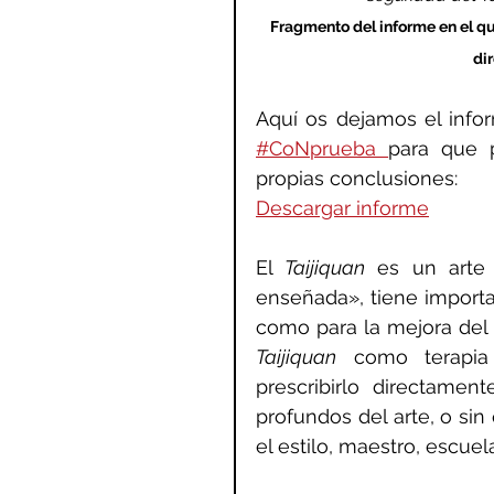
Fragmento del informe en el que
di
#CoNprueba 
para que p
propias conclusiones: 
Descargar informe
El 
Taijiquan
 es un arte m
enseñada», tiene importan
Taijiquan
 como terapia 
prescribirlo directame
profundos del arte, o sin
el estilo, maestro, escue