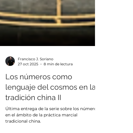
Francisco J. Soriano
27 oct 2025
8 min de lectura
Los números como
lenguaje del cosmos en la
tradición china II
Última entrega de la serie sobre los números
en el ámbito de la práctica marcial